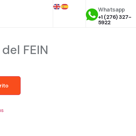
Whatsapp
+1 (276) 327-
5922
del FEIN
rito
os