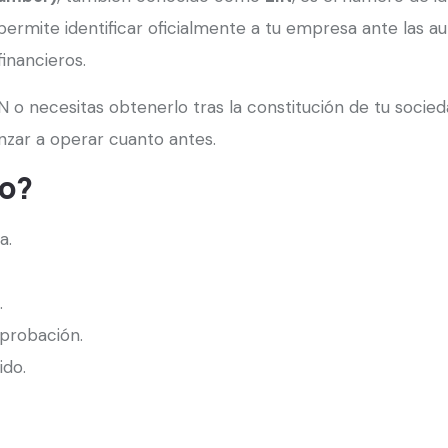
rmite identificar oficialmente a tu empresa ante las aut
inancieros.
N o necesitas obtenerlo tras la constitución de tu soci
zar a operar cuanto antes.
io?
a.
.
aprobación.
ido.