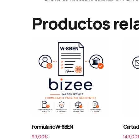
Productos rel
Formulario W-8BEN
Carta d
99,00
€
149,00