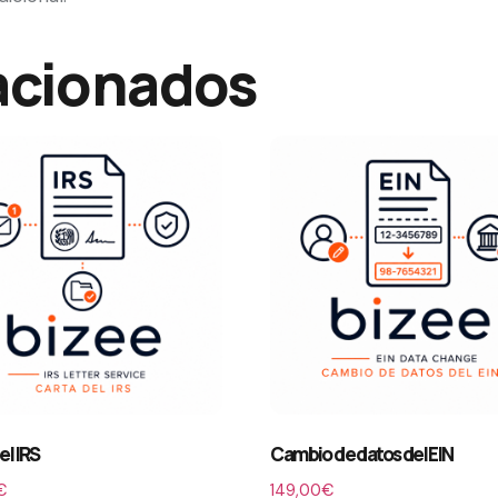
acionados
el IRS
Cambio de datos del EIN
€
149,00
€