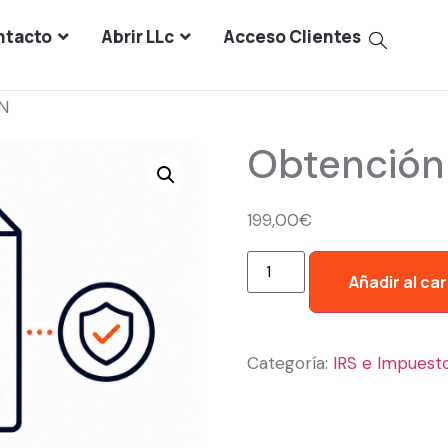
ntacto
Abrir LLc
Acceso Clientes
IN
Obtención 
199,00
€
Añadir al car
Categoría:
IRS e Impuest