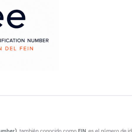
Number)
, también conocido como
EIN
, es el número de ide