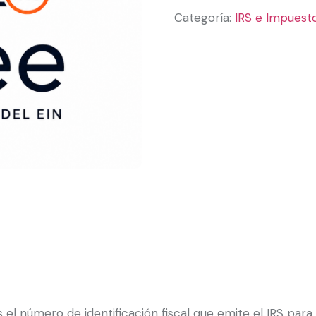
Categoría:
IRS e Impuest
 el número de identificación fiscal que emite el IRS par