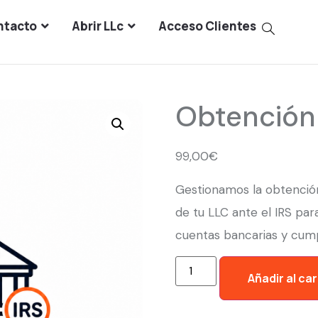
ntacto
Abrir LLc
Acceso Clientes
Obtención 
99,00
€
Gestionamos la obtención
de tu LLC ante el IRS pa
cuentas bancarias y cumpl
Añadir al car