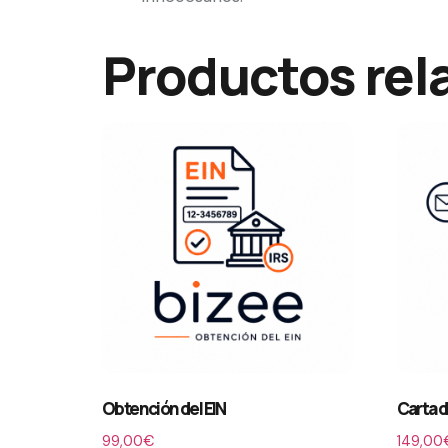
Productos rel
Obtención del EIN
Carta d
99,00
€
149,00