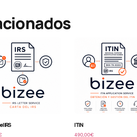
acionados
el IRS
ITIN
€
490,00
€