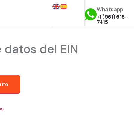
Whatsapp
+1 (561) 618-
7415
 datos del EIN
rito
os