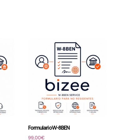
Formulario W-8BEN
99,00
€