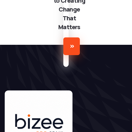
to Creating
Change
That
Matters